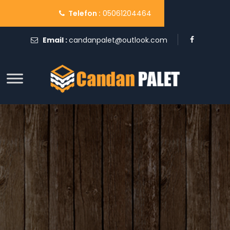
Telefon :
05061204464
Email :
candanpalet@outlook.com